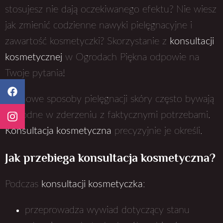
stosujesz nie dają oczekiwanego efektu? Nie wiesz
jak zmienić codzienne nawyki pielęgnacyjne i
zawartość kosmetyczki? Skorzystanie z
konsultacji
kosmetycznej
w Ogrodach Piękna odpowie na
Twoje pytania!
Domowe sposoby pielęgnacji skóry często bywają
zawodne w zderzeniu z faktycznymi potrzebami.
Konsultacja kosmetyczna
precyzyjnie je określi.
Jak przebiega konsultacja kosmetyczna?
Podczas
konsultacji kosmetyczka
:
przeprowadza wywiad dotyczący stanu