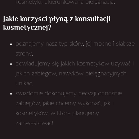
kosmetyki, ukierunkowana pielęgnacja.
Jakie korzyści płyną z konsultacji
kosmetycznej?
poznajemy nasz typ skóry, jej mocne i słabsze
strony,
dowiadujemy się jakich kosmetyków używać i
jakich zabiegów, nawyków pielęgnacyjnych
unikać,
świadomie dokonujemy decyzji odnośnie
zabiegów, jakie chcemy wykonać, jak i
kosmetyków, w które planujemy
zainwestować!