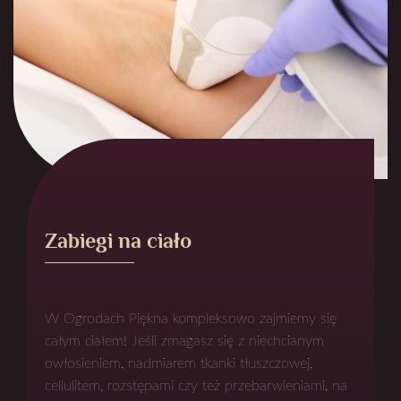
Zabiegi na ciało
W Ogrodach Piękna kompleksowo zajmiemy się
całym ciałem! Jeśli zmagasz się z niechcianym
owłosieniem, nadmiarem tkanki tłuszczowej,
cellulitem, rozstępami czy też przebarwieniami, na