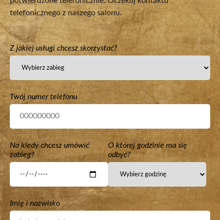
potwierdzone telefonicznie. Oczekuj kontaktu
telefonicznego z naszego salonu.
Z jakiej usługi chcesz skorzystać?
Twój numer telefonu
Na kiedy chcesz umówić
O której godzinie ma się
zabieg?
odbyć?
Imię i nazwisko