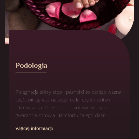
Podologia
Pielęgnacja skóry stóp i paznokci to bardzo ważna
część pielęgnacji naszego ciała, często jednak
lekceważona. NIesłusznie - zdrowe stopy to
gwarancja zdrowia i komfortu całego ciała!
więcej informacji